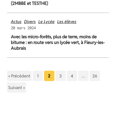
(2MBBE et TESTHE)
Actus
Divers
Le Lycée
Les élèves
20 mars 2024
Avec les micro-forêts, plus de terre, moins de
bitume : en route vers un lycée vert, à Fleury-les-
Aubrais
Page
Page
Page
Page
Page
Page
«
Précédent
1
2
3
4
…
26
Page
Suivant
»