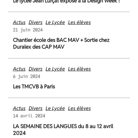
Le lycée Jean Lurçat expose à la Design Week !
Actus
Divers
Le Lycée
Les élèves
21 juin 2024
Chantier école des BAC MAV + Sortie chez
Duralex des CAP MAV
Actus
Divers
Le Lycée
Les élèves
6 juin 2024
Les TMCVB à Paris
Actus
Divers
Le Lycée
Les élèves
14 avril 2024
LA SEMAINE DES LANGUES du 8 au 12 avril
2024