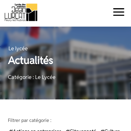
Panneau de gestion des cookies
Aller
au
contenu
Le lycée
Actualités
Catégorie : Le Lycée
Filtrer par catégorie :