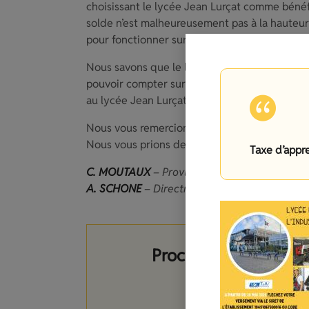
choisissant le lycée Jean Lurçat comme bénéf
solde n’est malheureusement pas à la hauteur
pour fonctionner sur les plateaux techniques
Nous savons que le lancement de la platefor
pouvoir compter sur votre aide pour attribuer 
au lycée Jean Lurçat.
Nous vous remercions de l’attention que vou
Nous vous prions de recevoir, Madame, Monsie
Taxe d’appr
C. MOUTAUX
– Proviseure
A. SCHONE
– Directrice déléguée aux format
Procédure de verseme
d’appr