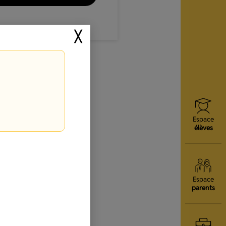
╳
Espace
élèves
Espace
parents