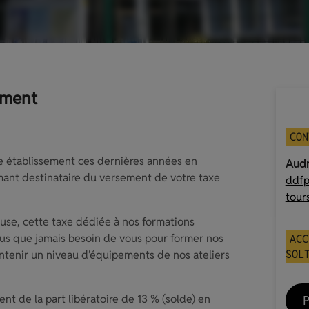
ement
CON
re établissement ces dernières années en
Aud
mant destinataire du versement de votre taxe
ddfp
tours
euse, cette taxe dédiée à nos formations
us que jamais besoin de vous pour former nos
ACC
SOL
intenir un niveau d’équipements de nos ateliers
nt de la part libératoire de 13 % (solde) en