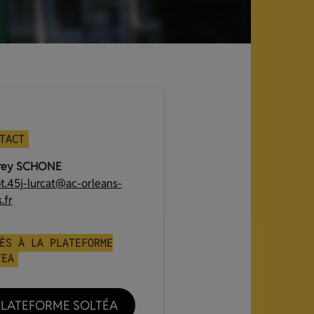
TACT
rey SCHONE
t.45j-lurcat@ac-orleans-
.fr
ÈS À LA PLATEFORME
TEA
PLATEFORME SOLTÉA