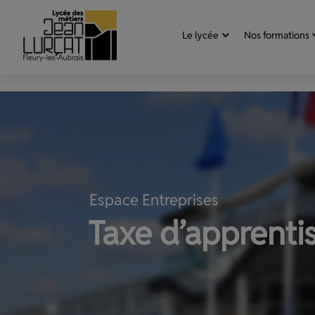
Aller au contenu
Panneau de gestion des cookies
Le lycée
Nos formations
Espace Entreprises
Taxe d’apprenti