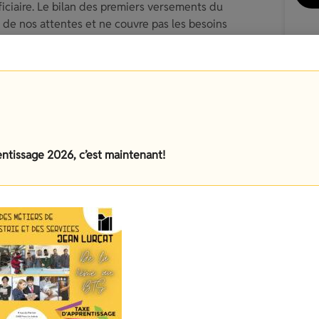
iciaire. Le bilan des premiers versements du
 de nos attentes et ne couvre pas les besoins
 de manière optimale.
me SOLTéA a été laborieux et nous espérons
votre versement (si cela n’a pas encore été fait)
s apportez à notre demande,
ur, nos meilleures salutations.
entissage 2026, c’est maintenant!
ions
nt du solde de la taxe
entissage