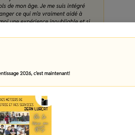
ols de mon âge. Je me suis intégré
hanger ce qui m’a vraiment aidé à
moi une expérience inoubliable et si
e vous conseille vraiment de foncer. »
mai-juin 2025
entissage 2026, c’est maintenant!
ice a été très enrichissante. La
 un centre historique vraiment
lle façon d’étudier et j’ai
ette expérience m’a rendue plus
aux souvenirs. »
ce République Tchèque novembre 2025