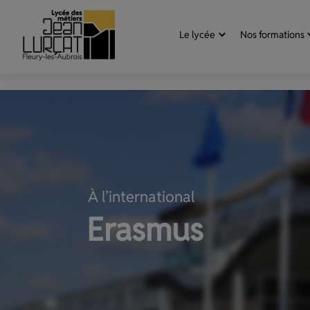
Aller au contenu
Panneau de gestion des cookies
Le lycée
Nos formations
À l’international
Erasmus