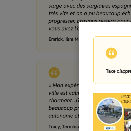
stage avec des stagiaires espagn
très vite et on a pu beaucoup éc
progresser. Erasmus restera pour 
vous avez l’occasion de la faire j
Emrick, 1ère MCVB, Barcelone Espagne 
Taxe d’appr
« Mon expérience Erasmus à Pardub
ville est calme et agréable, avec
charmant. J’ai découvert une nouve
beaucoup progressé en anglais. C
autonome et m’a laissé de très be
Tracy, Terminale Esthétique, Pardubi