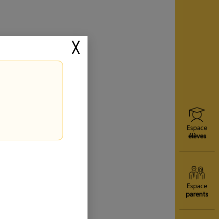
╳
Espace
élèves
Espace
parents