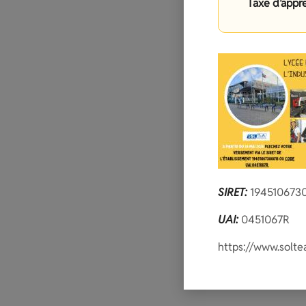
Taxe d’appr
SIRET:
194510673
UAI:
0451067R
https://www.solte