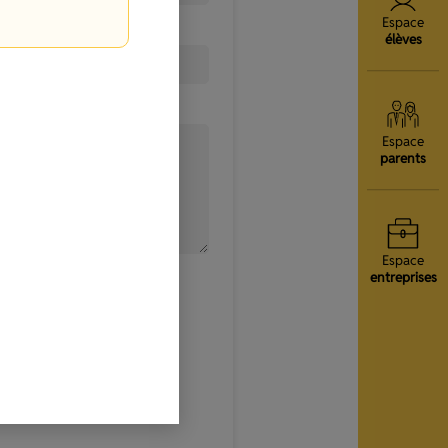
Espace
élèves
Espace
parents
Espace
entreprises
, j’accepte que les
itées dans le cadre de ma
nfidentialité
).