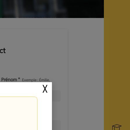
ct
Prénom *
Exemple : Émilie,
Julien...
╳
Email *
Exemple :
emilie.durand@orange.fr