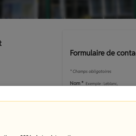
t
Formulaire de conta
* Champs obligatoires
Nom *
Exemple : Leblanc,
Durand...
Téléphone
Exemple : 06 12 34
56 78