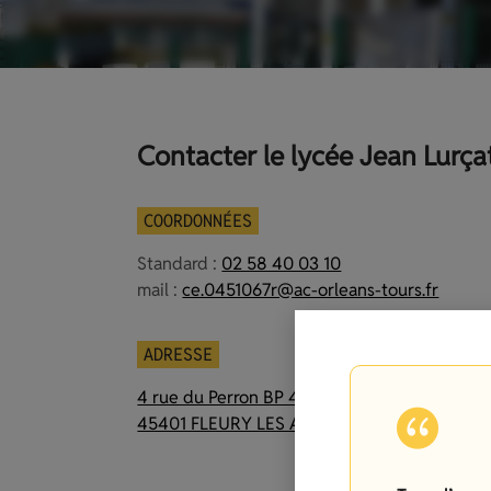
Contacter le lycée Jean Lurça
COORDONNÉES
Standard :
02 58 40 03 10
mail :
ce.0451067r@ac-orleans-tours.fr
ADRESSE
4 rue du Perron BP 41214
45401 FLEURY LES AUBRAIS CEDEX