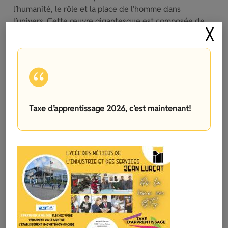
l’humanité, le rôle et la place de l’homme dans
l’univers. Cette œuvre gigantesque est composée de
╳
10 « tableaux » en laine et mesure 80 mètres de long
x 4,4 mètres de hauteur.
Taxe d’apprentissage 2026, c’est maintenant!
LIBERTÉ (1943) – ANGERS – MUSÉE JEAN
LURÇAT
Tapisserie tissée clandestinement en 1943 dans les