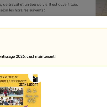
de travail et un lieu de vie. Il est ouvert tous
elon les horaires suivants :
Après-midi
12h45-16h30
12h45-16h30
entissage 2026, c’est maintenant!
atin
)
12h45-16h30
atin
)
 par jour et par tranche horaire.