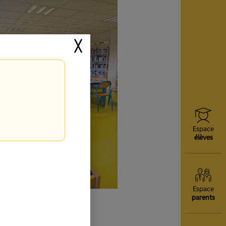
╳
Espace
élèves
Espace
parents