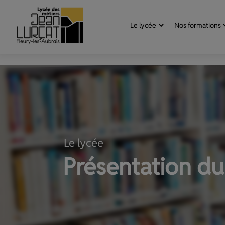
Aller au contenu
Panneau de gestion des cookies
Le lycée
Nos formations
Le lycée
Présentation du