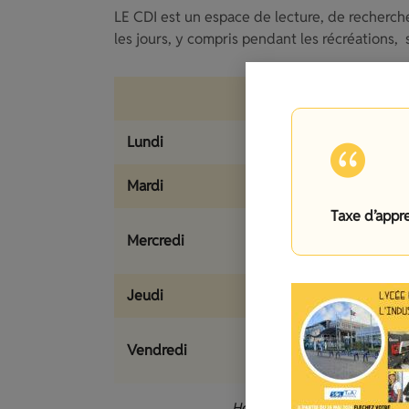
LE CDI est un espace de lecture, de recherche, 
les jours, y compris pendant les récréations, s
Matin
Lundi
8h05-12h
Mardi
8h05-12h
Taxe d’appr
8h05-12h (m
Mercredi
uniquement
Jeudi
8h05-12h
8h05-12h (m
Vendredi
uniquement
Horaires d’ouverture du CDI,