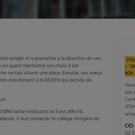
it remplir et transmettre à la direction de son
POU
e en ayant mentionné ses choix. Il est
L’O
e certain d’avoir une place. Ensuite, ces voeux
NON
ansmis directement à la DSDEN qui décide de
Vous
son 
uin.
Cent
d’Or
d’affectation indiquant où il est affecté,
uniq
oblème, il faut contacter le collège d’origine de
CIO 
02 3