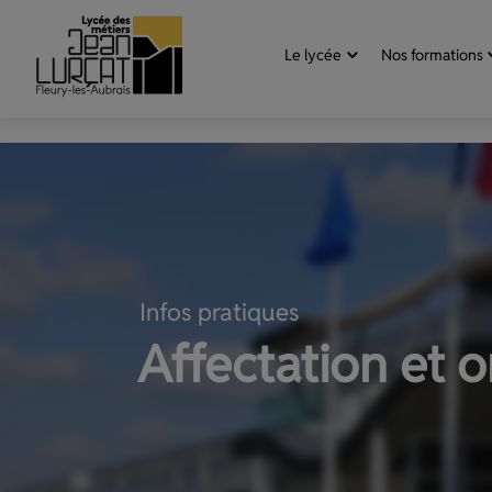
Aller au contenu
Panneau de gestion des cookies
Le lycée
Nos formations
Infos pratiques
Affectation et o