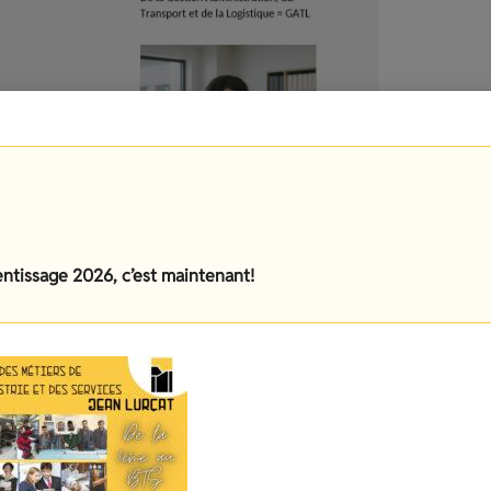
entissage 2026, c’est maintenant!
at
enfant
au sein de notre lycée, il faut vous
ean-lurcat.com : toutes les modalités
e de l’inscription, documents et pièces