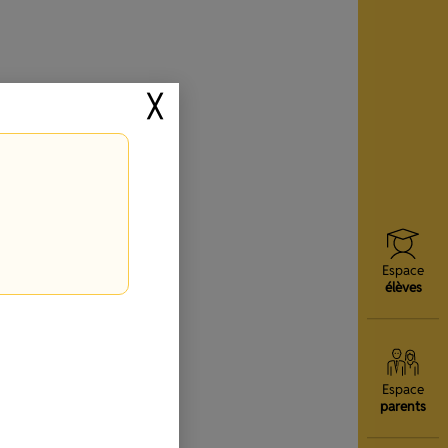
╳
Espace
élèves
Espace
parents