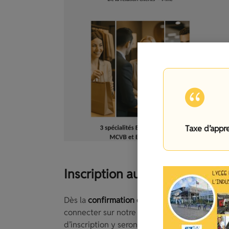
Taxe d’appr
Inscription au lycée Jean Lurç
Dès la
confirmation de l’affectation de votre 
connecter sur notre site internet www.lycee-j
d’inscription y seront indiquées (date et heur