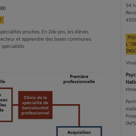
54 r
PRO
Reco
?
4500
pécialités proches. En 2de pro, les élèves
POU
 secteur et apprendre des bases communes.
L’O
 spécialités
INS
Vous
Psyc
Nati
Mme
Perm
mati
Pris
l’AP