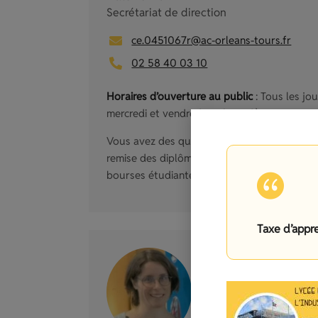
Secrétariat de direction
ce.0451067r@ac-orleans-tours.fr
02 58 40 03 10
Horaires d’ouverture au public
: Tous les j
mercredi et vendredi après-midi).
Vous avez des questions sur : Les affectations
remise des diplômes, les relevés de notes au 
bourses étudiantes (Post Bac) ou besoin d’u
Taxe d’appr
Perrine REGNIER LA
Secrétariat de gestion