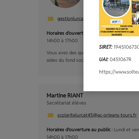
gestionlurcat45@ac-orleans-tours.fr
Horaires d’ouverture au public
:
mardi et jeu
14h00 à 17h00
SIRET:
194510673
Vous avez des questions sur : Les bourses Lyc
UAI:
0451067R
aides du fond social en soutien de Madame G
https://www.solte
Martine RIANT
Secrétariat élèves
scolaritelurcat45@ac-orleans-tours.fr
Horaires d’ouverture au public
: Lundi et ve
14h00 à 17h00