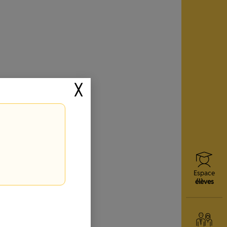
╳
Espace
élèves