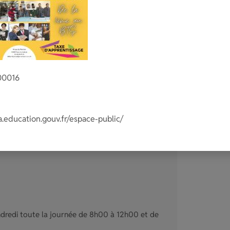
di toute la journée de 8h00 à 12h00 et de
00016
éens, la cantine (demi-pension), l’internat, les
arcia Assistante sociale.
a.education.gouv.fr/espace-public/
ndredi toute la journée de 8h00 à 12h00 et de