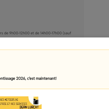
ours de 9h00-12h00 et de 14h00-17h00 (sauf
, les inscriptions aux examens, l’orientation, la
BACPRO, les certificats de scolarité, les
n rendez vous avec le/la proviseur(e).
entissage 2026, c’est maintenant!
URENT