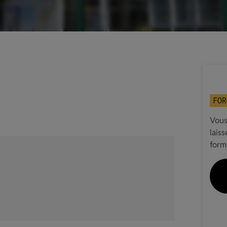
FOR
Vous
lais
form