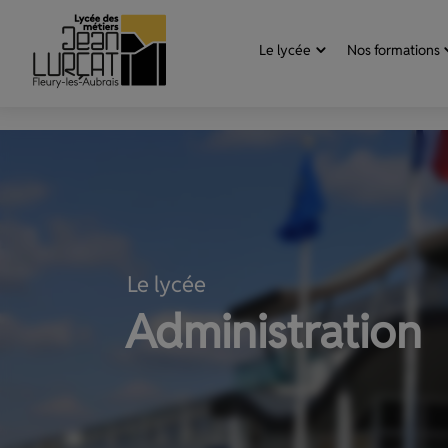
Aller au contenu
Panneau de gestion des cookies
Le lycée
Nos formations
Le lycée
Administration