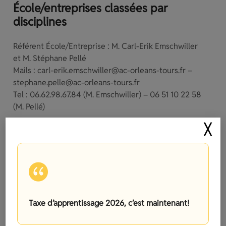
École/entreprises classées par
disciplines
Référent École/Entreprise : M. Carl-Erik Emschwiller
et M. Stéphane Pellé
Mails :
carl-erik.emschwiller@ac-orleans-tours.fr
–
stephane.pelle@ac-orleans-tours.fr
Tel : 06.62.98.67.84 (M. Emschwiller) – 06 51 10 22 58
(M. Pellé)
╳
DIFFÉRENTES DISCIPLINES EN APPRENTISSAGE
MAV (Menuiserie Aluminium – Verre)
Chaudronnerie / métallerie
Esthétique
MELEC (Métiers de l’Electricité et de ses
Taxe d’apprentissage 2026, c’est maintenant!
Environnements Connectés)