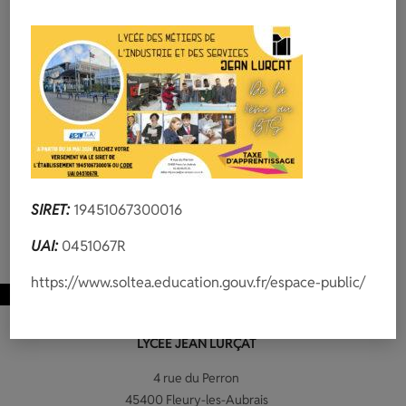
ÉQUIPE
TAXES APP
PFMP
OFFRES
ACTIONS
MENTORAT
SIRET:
19451067300016
UAI:
0451067R
https://www.soltea.education.gouv.fr/espace-public/
LYCÉE JEAN LURÇAT
4 rue du Perron
45400 Fleury-les-Aubrais