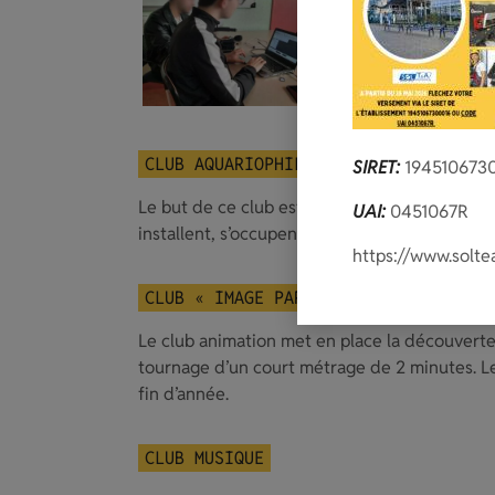
CLUB AQUARIOPHILIE
SIRET:
194510673
Le but de ce club est d’apprendre à gérer un a
UAI:
0451067R
installent, s’occupent et entretiennent les d
https://www.solte
CLUB « IMAGE PAR IMAGE »
Le club animation met en place la découverte
tournage d’un court métrage de 2 minutes. Le
fin d’année.
CLUB MUSIQUE