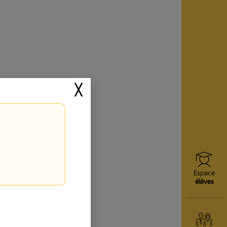
╳
Espace
élèves