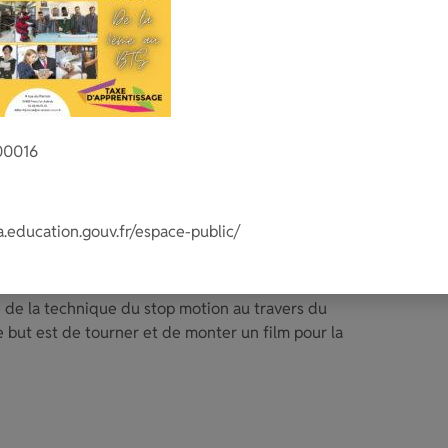
00016
quarium. Sur leur temps libre, les élèves
eux aquariums du lycée.
a.education.gouv.fr/espace-public/
 de la technique du stop motion au travers du
 but est de tourner et de monter un film pour la