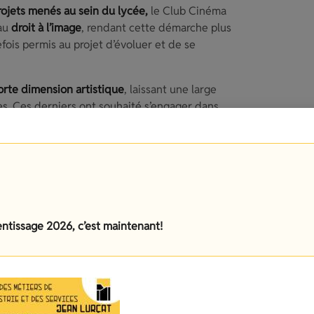
rojets menés au sein du lycée,
le Club Cinéma
 au
droit à l’image
, rendant cette démarche plus
ois permis au projet d’évoluer et de se
forte dimension artistique
, laissant une large
èves. Ces derniers ont souhaité s’engager dans
ivant la réalisation de
vidéos de communication
é consacrée à l
’écriture de deux scénarios
,
te année marque une nouvelle étape avec le
début
nt vie aux idées imaginées par les élèves.
entissage 2026, c’est maintenant!
d’apprentissage, de création et de collaboration,
rd artistique et leurs compétences techniques