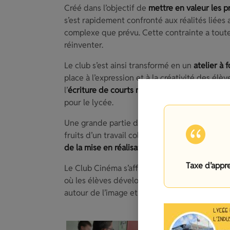
Créé dans l’objectif de
mettre en valeur les p
s’est rapidement confronté aux réalités liées
complexe que prévu. Cette contrainte a toutef
réinventer.
Le club s’est ainsi transformé en un
atelier à 
place à l’expression et à la créativité des él
l’
écriture de courts métrages
, tout en poursu
pour le lycée.
Une grande partie de l’année précédente a ét
fruits d’un travail collectif et réfléchi. Cet
de la mise en réalisation
de ces projets, donna
Taxe d’appr
Le Club Cinéma s’affirme ainsi comme un lieu 
où les élèves développent à la fois leur rega
autour de l’image et du cinéma.