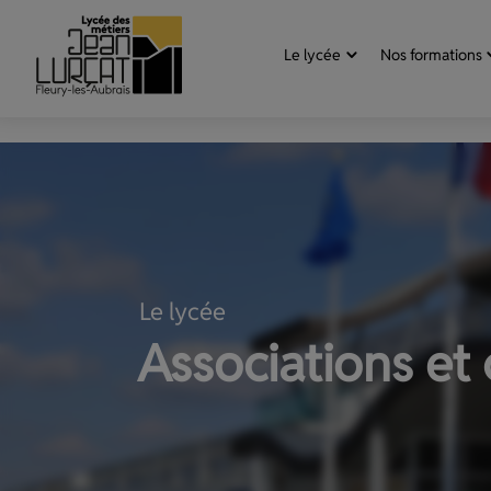
Aller au contenu
Panneau de gestion des cookies
Le lycée
Nos formations
Le lycée
Associations et 