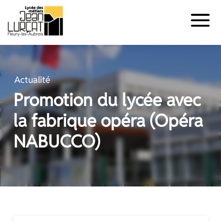
Panneau de gestion des cookies
Aller
au
contenu
Actualité
Promotion du lycée avec
la fabrique opéra (Opéra
NABUCCO)