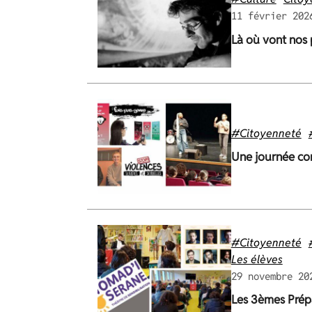
11 février 202
Là où vont nos 
#Citoyenneté
Une journée con
#Citoyenneté
Les élèves
29 novembre 20
Les 3èmes Prépa