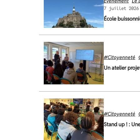
Événement
Le 
7 juillet 2026
École buissonni
#Citoyenneté
Un atelier proje
#Citoyenneté
Stand up ! : Un