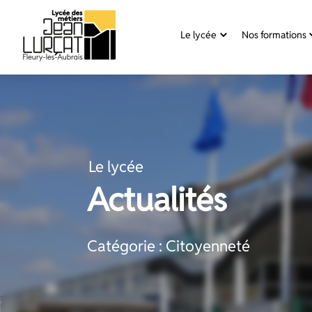
Panneau de gestion des cookies
Le lycée
Nos formations
Aller
au
contenu
Le lycée
Actualités
Catégorie : Citoyenneté