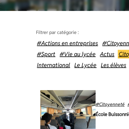
Filtrer par catégorie :
#Actions en entreprises
#Citoyenn
#Sport
#Vie au lycée
Actus
Cit
International
Le Lycée
Les élèves
#Citoyenneté
École Buissonni