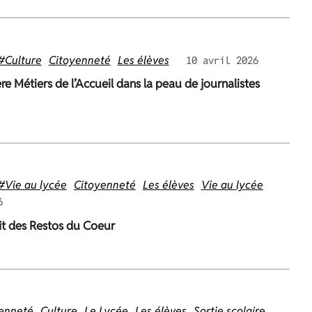
#Culture
Citoyenneté
Les élèves
10 avril 2026
re Métiers de l’Accueil dans la peau de journalistes
#Vie au lycée
Citoyenneté
Les élèves
Vie au lycée
6
it des Restos du Coeur
enneté
Culture
Le Lycée
Les élèves
Sortie scolaire