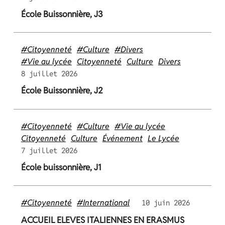
École Buissonnière, J3
#Citoyenneté
#Culture
#Divers
#Vie au lycée
Citoyenneté
Culture
Divers
8 juillet 2026
École Buissonnière, J2
#Citoyenneté
#Culture
#Vie au lycée
Citoyenneté
Culture
Événement
Le Lycée
7 juillet 2026
École buissonnière, J1
#Citoyenneté
#International
10 juin 2026
ACCUEIL ELEVES ITALIENNES EN ERASMUS