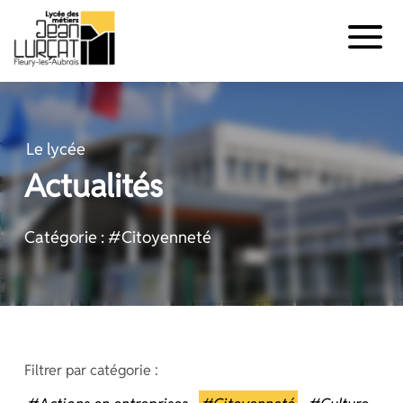
Panneau de gestion des cookies
Aller
au
contenu
Le lycée
Actualités
Catégorie : #Citoyenneté
Filtrer par catégorie :