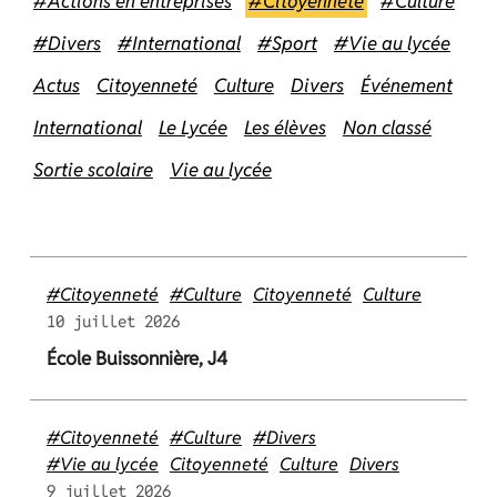
#Actions en entreprises
#Citoyenneté
#Culture
#Divers
#International
#Sport
#Vie au lycée
Actus
Citoyenneté
Culture
Divers
Événement
International
Le Lycée
Les élèves
Non classé
Sortie scolaire
Vie au lycée
#Citoyenneté
#Culture
Citoyenneté
Culture
10 juillet 2026
École Buissonnière, J4
#Citoyenneté
#Culture
#Divers
#Vie au lycée
Citoyenneté
Culture
Divers
9 juillet 2026