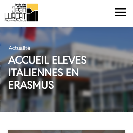
Panneau de gestion des cookies
Aller
au
contenu
Actualité
ACCUEIL ELEVES
ITALIENNES EN
ERASMUS