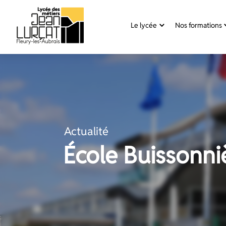
Panneau de gestion des cookies
Le lycée
Nos formations
Aller
au
contenu
Actualité
École Buissonni