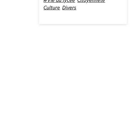
#Vie au lycée
Citoyenneté
Culture
Divers