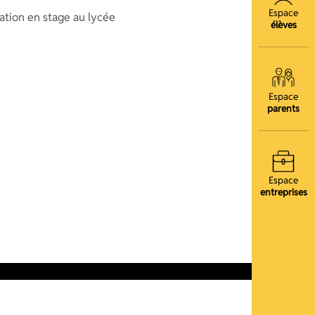
Espace
ation en stage au lycée
élèves
Espace
parents
Espace
entreprises