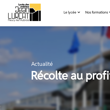
Panneau de gestion des cookies
Le lycée
Nos formations
Aller
au
contenu
Actualité
Récolte au prof