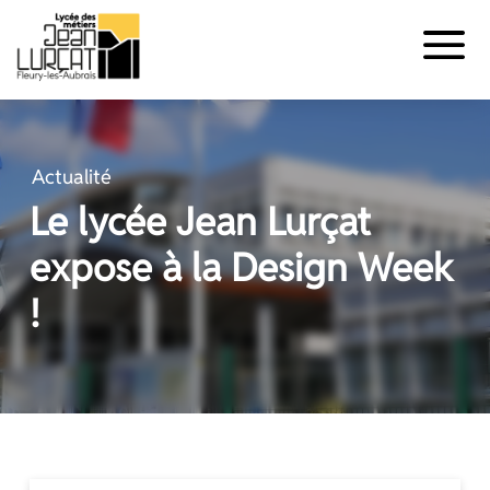
Panneau de gestion des cookies
Aller
au
contenu
Actualité
Le lycée Jean Lurçat
expose à la Design Week
!