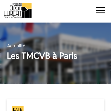
Panneau de gestion des cookies
Aller
au
contenu
Actualité
Les TMCVB à Paris
DATE