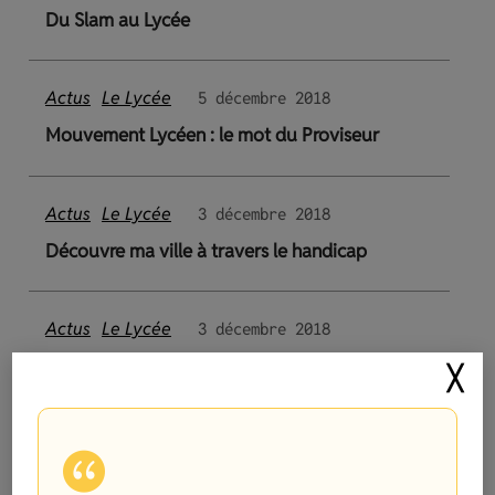
Du Slam au Lycée
Actus
Le Lycée
5 décembre 2018
Mouvement Lycéen : le mot du Proviseur
Actus
Le Lycée
3 décembre 2018
Découvre ma ville à travers le handicap
Actus
Le Lycée
3 décembre 2018
Petit déjeuner Capital Filles
╳
Actus
Le Lycée
26 novembre 2018
Portes Ouvertes Mars 2019