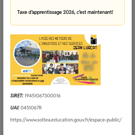
Taxe d’apprentissage 2026, c’est maintenant!
Actus
Le Lycée
26 novembre 2018
Classe 1 Co et Carrefour Market
Actus
Le Lycée
Les élèves
20 octobre 2018
Déjeuner équilibré !
Actus
Le Lycée
17 octobre 2018
Portes Ouvertes 2018/2019
SIRET:
19451067300016
UAI:
0451067R
Actus
Le Lycée
15 octobre 2018
https://www.soltea.education.gouv.fr/espace-public/
Jean Lurçat toujours solidaire