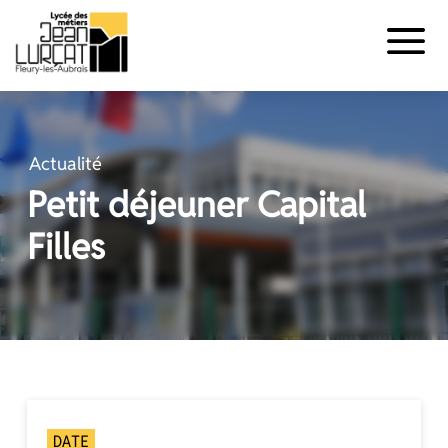
Panneau de gestion des cookies
Aller
au
contenu
Actualité
Petit déjeuner Capital
Filles
DATE