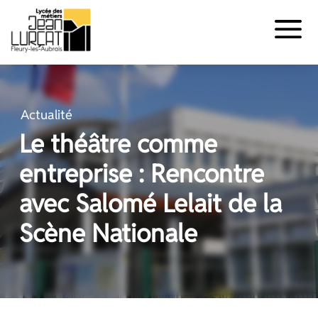
Panneau de gestion des cookies
Aller
au
contenu
Actualité
Le théâtre comme
entreprise : Rencontre
avec Salomé Lelait de la
Scène Nationale