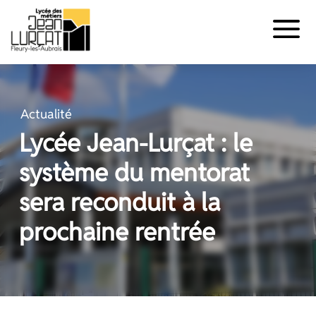
Panneau de gestion des cookies
Aller
au
contenu
Actualité
Lycée Jean-Lurçat : le
système du mentorat
sera reconduit à la
prochaine rentrée