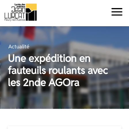
Panneau de gestion des cookies
Aller
au
contenu
Actualité
Une expédition en
fauteuils roulants avec
les 2nde AGOra