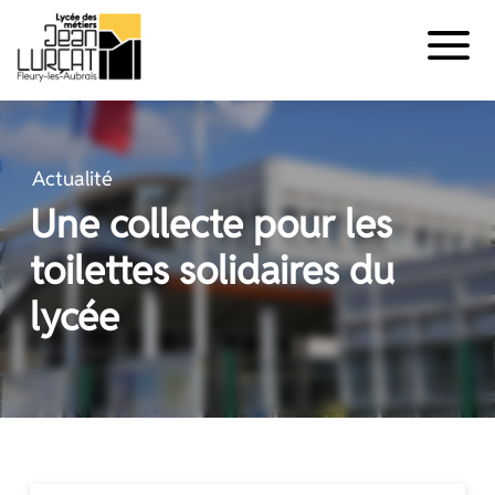
Panneau de gestion des cookies
Aller
au
contenu
Actualité
Une collecte pour les
toilettes solidaires du
lycée