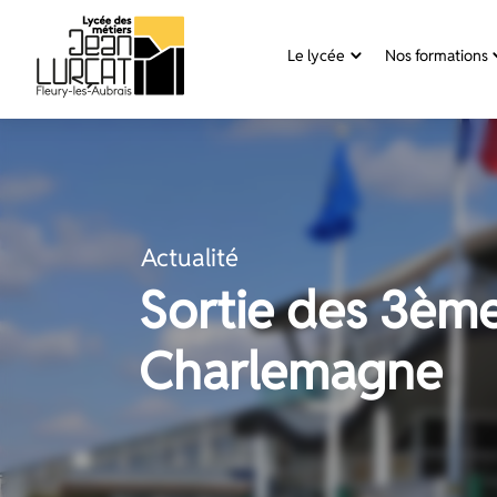
Panneau de gestion des cookies
Le lycée
Nos formations
Aller
au
contenu
Actualité
Sortie des 3ème 
Charlemagne