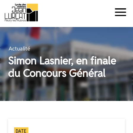
Panneau de gestion des cookies
Aller
au
contenu
Actualité
Simon Lasnier, en finale
du Concours Général
DATE