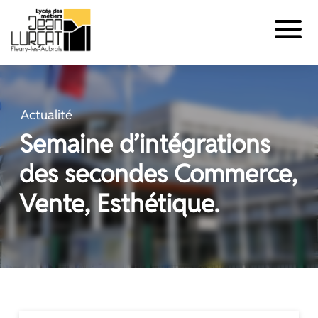
Panneau de gestion des cookies
Aller
au
contenu
Actualité
Semaine d’intégrations
des secondes Commerce,
Vente, Esthétique.