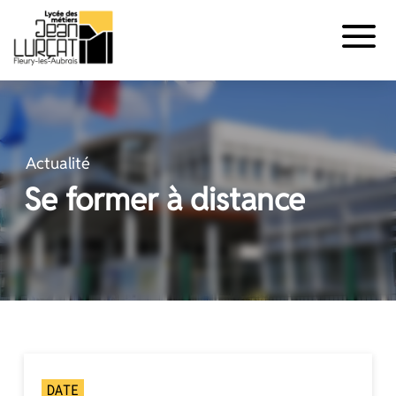
Panneau de gestion des cookies
Aller
au
contenu
Actualité
Se former à distance
DATE