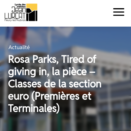
Panneau de gestion des cookies
Aller
au
contenu
Actualité
Rosa Parks, Tired of
giving in, la pièce –
Classes de la section
euro (Premières et
Terminales)