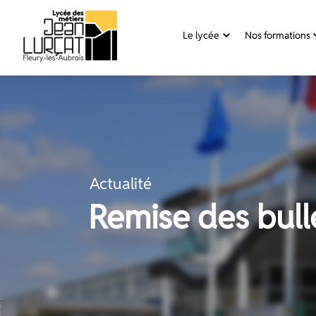
Panneau de gestion des cookies
Le lycée
Nos formations
Aller
au
contenu
Actualité
Remise des bulle