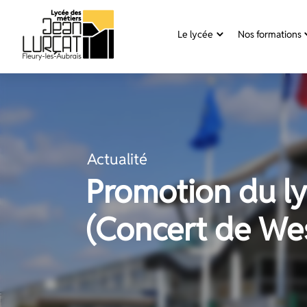
Panneau de gestion des cookies
Le lycée
Nos formations
Aller
au
contenu
Actualité
Promotion du ly
(Concert de Wes