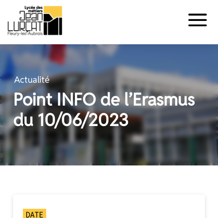
Panneau de gestion des cookies
Aller
au
contenu
Actualité
Point INFO de l’Erasmus
du 10/06/2023
DATE