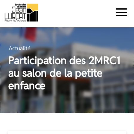
Panneau de gestion des cookies
Aller
au
contenu
Actualité
Participation des 2MRC1
au salon de la petite
enfance