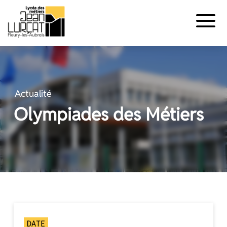
Panneau de gestion des cookies
Aller
au
contenu
Actualité
Olympiades des Métiers
DATE