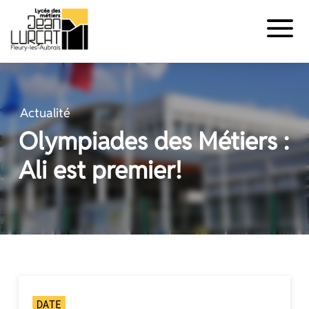
Panneau de gestion des cookies
Aller
au
contenu
Actualité
Olympiades des Métiers :
Ali est premier!
DATE