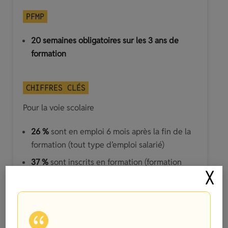
PFMP
20 semaines obligatoires sur les 3 ans de
formation
CHIFFRES CLÉS
Pour la voie scolaire
26 %
sont en emploi 6 mois après la fin de la
formation (tout type d’emploi salarié)
37 %
sont inscrits en formation (formation
supérieure, redoublants, changement de
╳
filière)
37 %
sont dans d’autres cas (recherche
d’emploi, à l’étranger, indépendant, etc.)