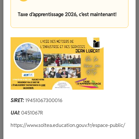
Pour l’apprentissage
Taxe d’apprentissage 2026, c’est maintenant!
55 %
sont en emploi 6 mois après la fin de la
formation (tout type d’emploi salarié)
23 %
sont inscrits en formation (formation
supérieure, redoublants, changement de
filière)
22 %
sont dans d’autres cas (recherche
d’emploi, à l’étranger, indépendant, etc.)
Données issues du dispositif InserJeunes 2022.
SIRET:
19451067300016
UAI:
0451067R
FICHE ONISEP
https://www.soltea.education.gouv.fr/espace-public/