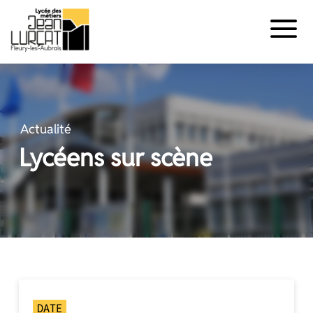
Panneau de gestion des cookies
Aller
au
contenu
Actualité
Lycéens sur scène
DATE