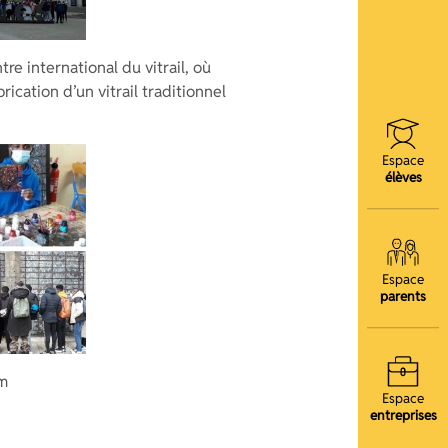
re international du vitrail, où
rication d’un vitrail traditionnel
Espace
élèves
Espace
parents
im
Espace
entreprises