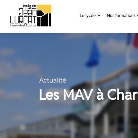
Panneau de gestion des cookies
Le lycée
Nos formations
Aller
au
contenu
Actualité
Les MAV à Char