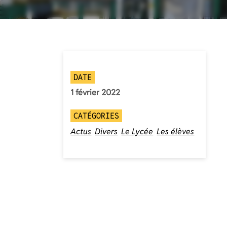
DATE
1 février 2022
CATÉGORIES
Actus
Divers
Le Lycée
Les élèves