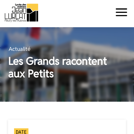
Panneau de gestion des cookies
Aller
au
contenu
Actualité
Les Grands racontent
aux Petits
DATE