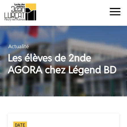
Panneau de gestion des cookies
Aller
au
contenu
Actualité
Les élèves de 2nde
AGORA chez Légend BD
DATE