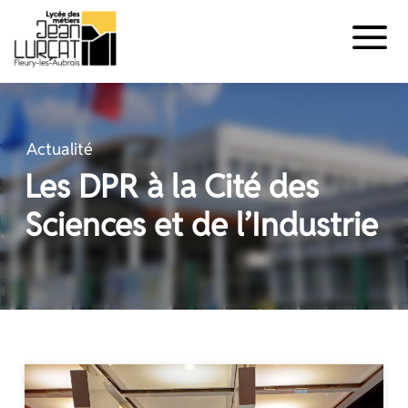
Panneau de gestion des cookies
Aller
au
contenu
Actualité
Les DPR à la Cité des
Sciences et de l’Industrie