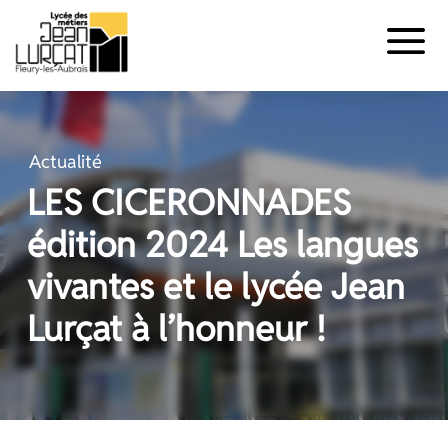
Panneau de gestion des cookies
Aller
au
contenu
Actualité
LES CICERONNADES
édition 2024 Les langues
vivantes et le lycée Jean
Lurçat à l’honneur !