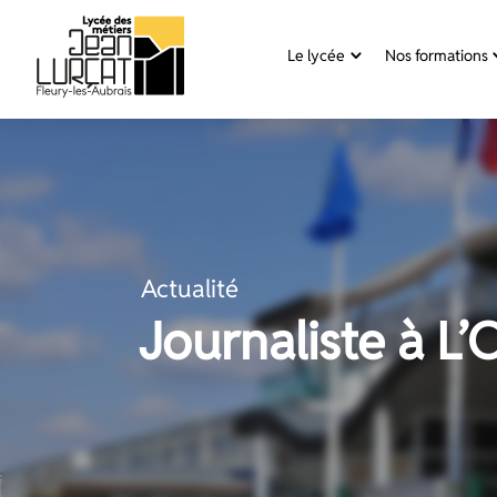
Panneau de gestion des cookies
Le lycée
Nos formations
Aller
au
contenu
Actualité
Journaliste à L