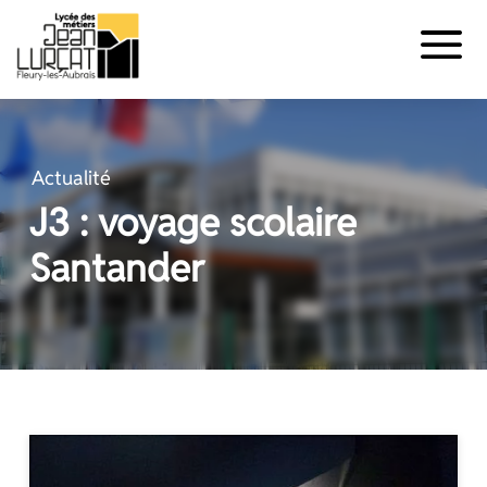
Panneau de gestion des cookies
Aller
au
contenu
Actualité
J3 : voyage scolaire
Santander