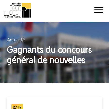
Panneau de gestion des cookies
Aller
au
contenu
Actualité
Gagnants du concours
général de nouvelles
DATE