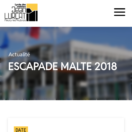
Panneau de gestion des cookies
Aller
au
contenu
Actualité
ESCAPADE MALTE 2018
DATE