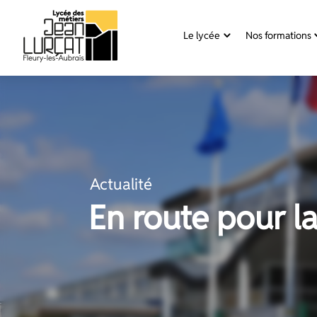
Panneau de gestion des cookies
Le lycée
Nos formations
Aller
au
contenu
Actualité
En route pour l