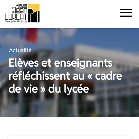
Panneau de gestion des cookies
Aller
au
contenu
Actualité
Elèves et enseignants
réfléchissent au « cadre
de vie » du lycée