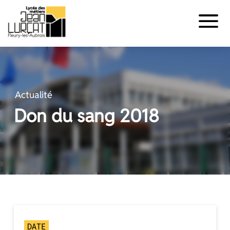
Panneau de gestion des cookies
Aller
au
contenu
Actualité
Don du sang 2018
DATE