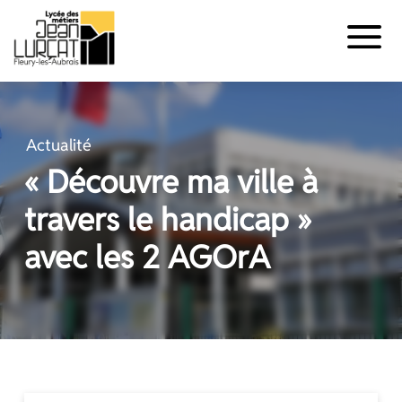
Panneau de gestion des cookies
Aller
au
contenu
Actualité
« Découvre ma ville à
travers le handicap »
avec les 2 AGOrA